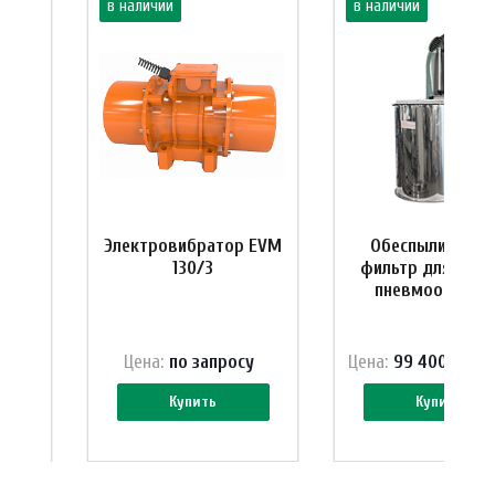
в наличии
в наличии
 VB/
Электровибратор EVM
Обеспыливающ
130/3
фильтр для силос
пневмоочистк
Цена:
по зап
р
осу
Цена:
99 400 ₽
125 
Купить
Купить