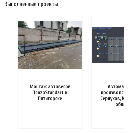
Выполненные проекты
Монтаж автовесов
Автоматиза
я
TenzoStandart в
производства 
Пятигорске
Серпухов, Мос
область