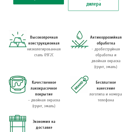
дилера
Высокопрочная
Антикоррозийная
конструкционная
обработка
низколегированная
- дробеструйная
сталь 09Г2С
обработка и
двойная окраска
(грунт, эмаль)
Качественное
Бесплатное
лакокрасочное
нанесение
покрытие
логотипа и номера
– двойная окраска
телефона
(грунт, эмаль)
Экономия на
доставке